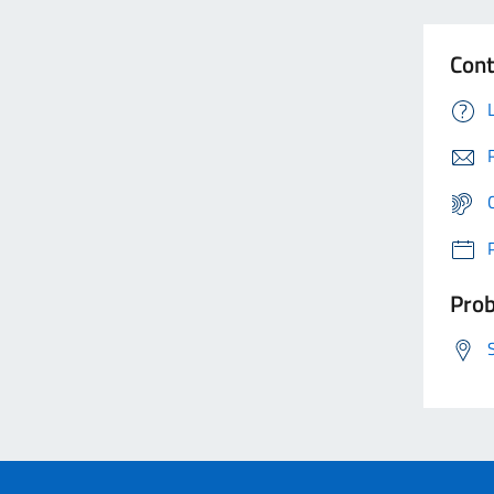
Cont
Prob