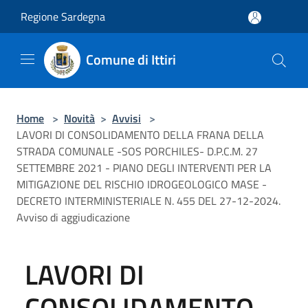
Salta al contenuto principale
Regione Sardegna
Comune di Ittiri
Home
>
Novità
>
Avvisi
>
LAVORI DI CONSOLIDAMENTO DELLA FRANA DELLA
STRADA COMUNALE -SOS PORCHILES- D.P.C.M. 27
SETTEMBRE 2021 - PIANO DEGLI INTERVENTI PER LA
MITIGAZIONE DEL RISCHIO IDROGEOLOGICO MASE -
DECRETO INTERMINISTERIALE N. 455 DEL 27-12-2024.
Avviso di aggiudicazione
LAVORI DI
CONSOLIDAMENTO