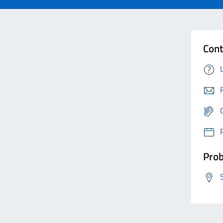
Cont
Prob