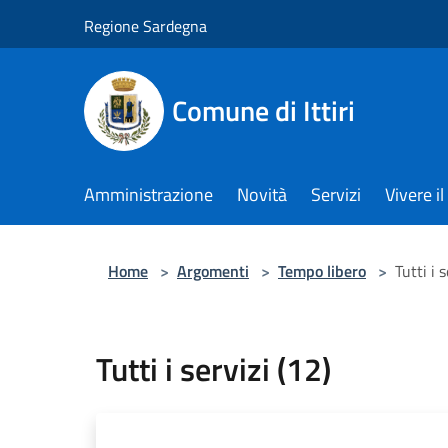
Salta al contenuto principale
Regione Sardegna
Comune di Ittiri
Amministrazione
Novità
Servizi
Vivere 
Home
>
Argomenti
>
Tempo libero
>
Tutti i 
Tutti i servizi (12)