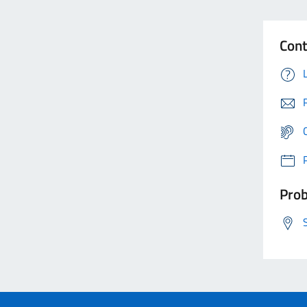
Cont
Prob