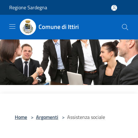
Salta al contenuto principale
Regione Sardegna
Comune di Ittiri
Home
>
Argomenti
>
Assistenza sociale