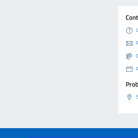
Cont
Prob