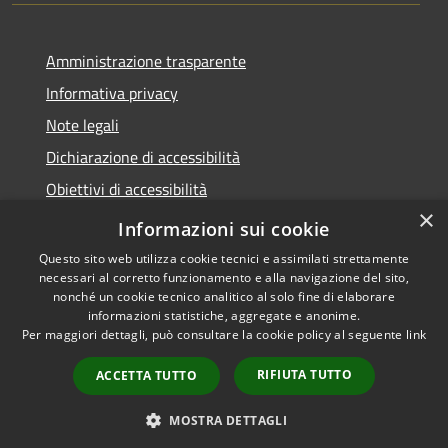
Amministrazione trasparente
Informativa privacy
Note legali
Dichiarazione di accessibilità
Obiettivi di accessibilità
×
Storico Deliberazioni
Informazioni sui cookie
Questo sito web utilizza cookie tecnici e assimilati strettamente
necessari al corretto funzionamento e alla navigazione del sito,
nonché un cookie tecnico analitico al solo fine di elaborare
informazioni statistiche, aggregate e anonime.
RSS
Copyright © 2026 • Comune di
Per maggiori dettagli, può consultare la cookie policy al seguente
link
Accessibilità
Ittiri • Powered by
Privacy
Municipium
Accesso
•
RIFIUTA TUTTO
ACCETTA TUTTO
Cookie
redazione
Mappa del sito
MOSTRA DETTAGLI