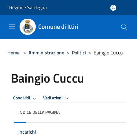
Salta al contenuto principale
Regione Sardegna
Comune di Ittiri
Home
>
Amministrazione
>
Politici
>
Baingio Cuccu
Baingio Cuccu
Condividi
Vedi azioni
INDICE DELLA PAGINA
Incarichi