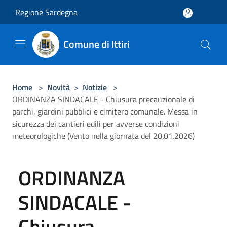
Salta al contenuto principale
Regione Sardegna
Comune di Ittiri
Home
>
Novità
>
Notizie
>
ORDINANZA SINDACALE - Chiusura precauzionale di
parchi, giardini pubblici e cimitero comunale. Messa in
sicurezza dei cantieri edili per avverse condizioni
meteorologiche (Vento nella giornata del 20.01.2026)
ORDINANZA
SINDACALE -
Chiusura