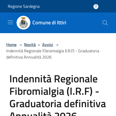
Salta al contenuto principale
Regione Sardegna
Comune di Ittiri
Home
>
Novità
>
Avvisi
>
Indennità Regionale Fibromialgia (I.R.F) - Graduatoria
definitiva Annualità 2026
Indennità Regionale
Fibromialgia (I.R.F) -
Graduatoria definitiva
Annualità 2026