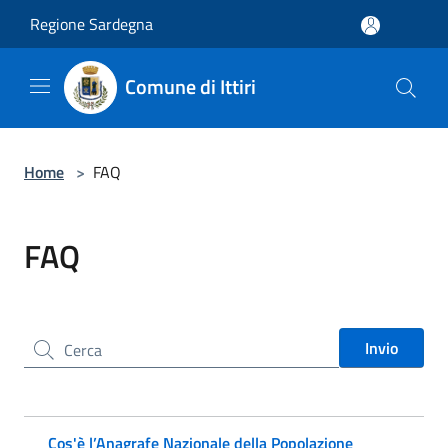
Salta al contenuto principale
Regione Sardegna
Comune di Ittiri
Home
>
FAQ
FAQ
Cerca nel sito
Invio
Cos'è l’Anagrafe Nazionale della Popolazione