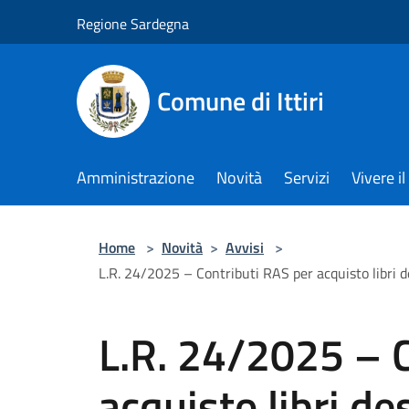
Salta al contenuto principale
Regione Sardegna
Comune di Ittiri
Amministrazione
Novità
Servizi
Vivere 
Home
>
Novità
>
Avvisi
>
L.R. 24/2025 – Contributi RAS per acquisto libri d
L.R. 24/2025 – C
acquisto libri des