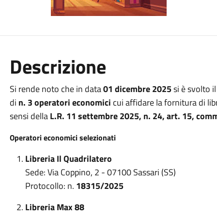
Descrizione
Si rende noto che in data
01 dicembre
2025
si è svolto i
di
n. 3 operatori economici
cui affidare la fornitura di lib
sensi della
L.R.
11 settembre 2025, n. 24, art. 15, com
Operatori economici selezionati
Libreria
Il Quadrilatero
Sede: Via Coppino, 2 - 07100 Sassari (SS)
Protocollo: n.
18315
/
2025
Libreria
Max 88